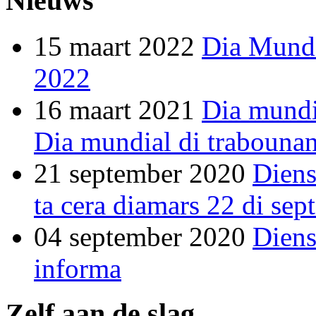
Nieuws
15 maart 2022
Dia Mundi
2022
16 maart 2021
Dia mundi
Dia mundial di trabounan
21 september 2020
Diens
ta cera diamars 22 di se
04 september 2020
Diens
informa
Zelf aan de slag