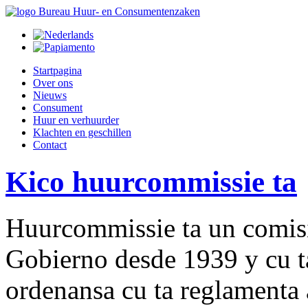
Startpagina
Over ons
Nieuws
Consument
Huur en verhuurder
Klachten en geschillen
Contact
Kico huurcommissie ta
Huurcommissie ta un comisi
Gobierno desde 1939 y cu t
ordenansa cu ta reglamenta 