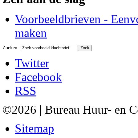
Voorbeeldbrieven - Eenv
maken
Zoeken...
Twitter
Facebook
RSS
©2026 | Bureau Huur- en 
Sitemap