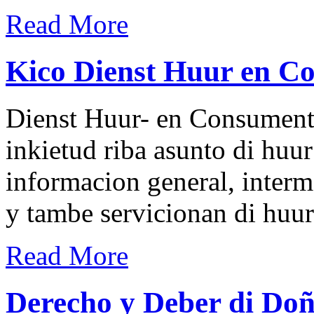
Read More
Kico Dienst Huur en C
Dienst Huur- en Consumente
inkietud riba asunto di huu
informacion general, interm
y tambe servicionan di huu
Read More
Derecho y Deber di Doñ