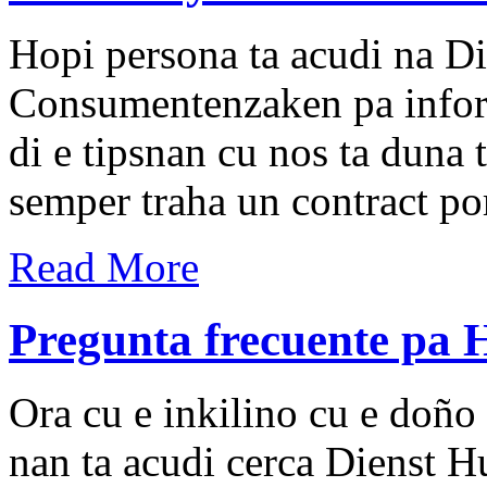
Hopi persona ta acudi na D
Consumentenzaken pa inform
di e tipsnan cu nos ta duna 
semper traha un contract por
Read More
Pregunta frecuente pa 
Ora cu e inkilino cu e doño 
nan ta acudi cerca Dienst 