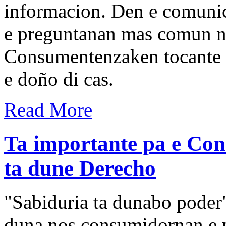
informacion. Den e comunic
e preguntanan mas comun n
Consumentenzaken tocante d
e doño di cas.
Read More
Ta importante pa e Co
ta dune Derecho
"Sabiduria ta dunabo poder
duna nos consumidornan e 