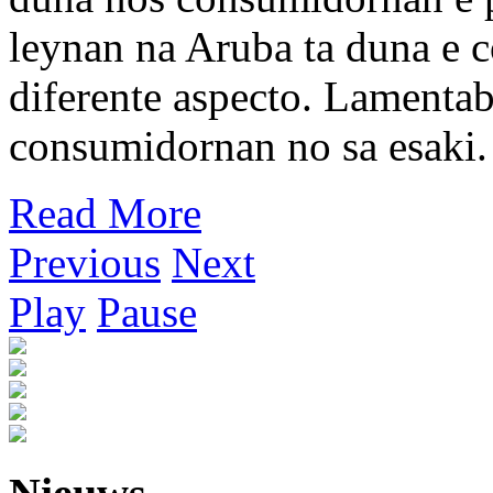
leynan na Aruba ta duna e 
diferente aspecto. Lamenta
consumidornan no sa esaki.
Read More
Previous
Next
Play
Pause