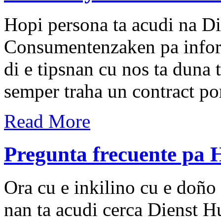
Hopi persona ta acudi na D
Consumentenzaken pa inform
di e tipsnan cu nos ta duna 
semper traha un contract por
Read More
Pregunta frecuente pa 
Ora cu e inkilino cu e doño 
nan ta acudi cerca Dienst 