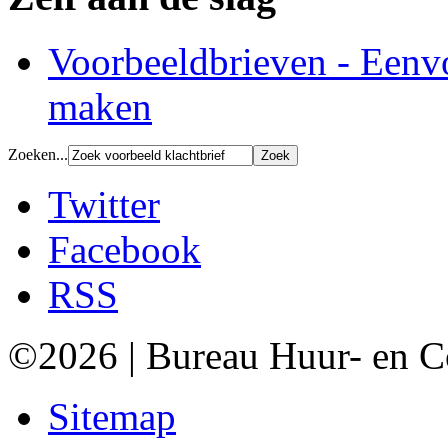
Voorbeeldbrieven - Eenv
maken
Zoeken...
Twitter
Facebook
RSS
©2026 | Bureau Huur- en 
Sitemap