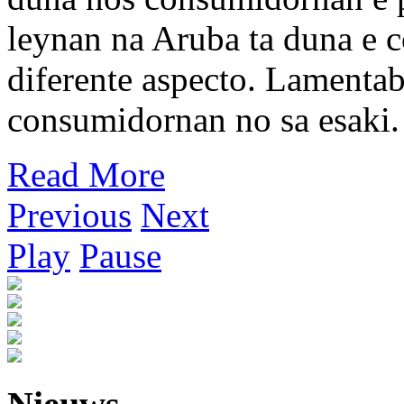
leynan na Aruba ta duna e 
diferente aspecto. Lamenta
consumidornan no sa esaki.
Read More
Previous
Next
Play
Pause