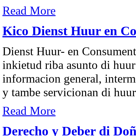
Read More
Kico Dienst Huur en C
Dienst Huur- en Consumente
inkietud riba asunto di huu
informacion general, interm
y tambe servicionan di huu
Read More
Derecho y Deber di Doñ