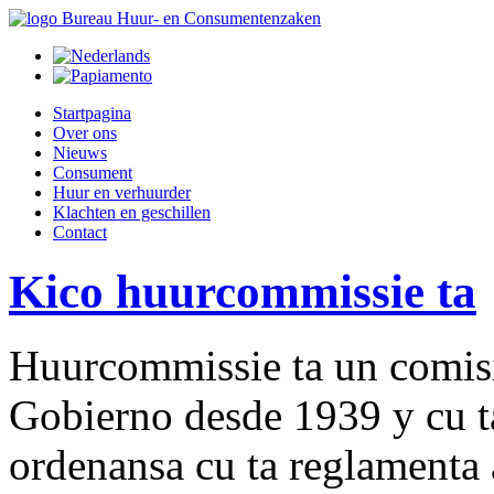
Startpagina
Over ons
Nieuws
Consument
Huur en verhuurder
Klachten en geschillen
Contact
Kico huurcommissie ta
Huurcommissie ta un comisi
Gobierno desde 1939 y cu t
ordenansa cu ta reglamenta 