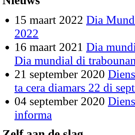
Nieuws
15 maart 2022
Dia Mundi
2022
16 maart 2021
Dia mundi
Dia mundial di trabounan
21 september 2020
Diens
ta cera diamars 22 di se
04 september 2020
Diens
informa
Zelf aan de slag