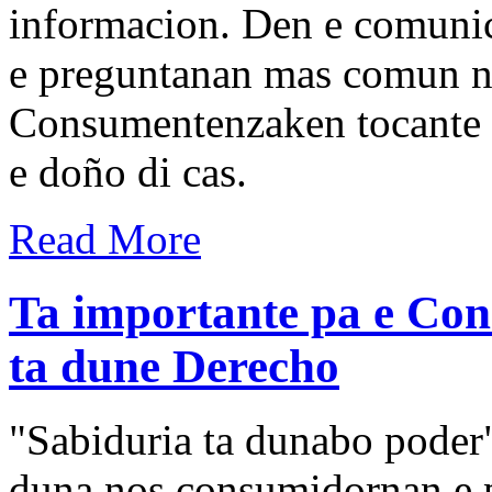
informacion. Den e comunic
e preguntanan mas comun n
Consumentenzaken tocante d
e doño di cas.
Read More
Ta importante pa e Co
ta dune Derecho
"Sabiduria ta dunabo poder
duna nos consumidornan e 