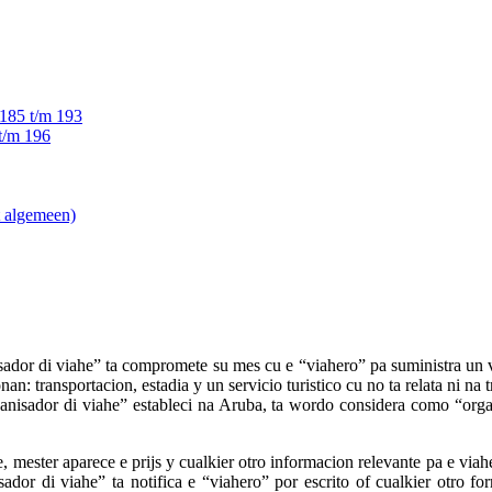
n 185 t/m 193
 t/m 196
t algemeen)
sador di viahe” ta compromete su mes cu e “viahero” pa suministra un v
: transportacion, estadia y un servicio turistico cu no ta relata ni na t
anisador di viahe” estableci na Aruba, ta wordo considera como “org
mester aparece e prijs y cualkier otro informacion relevante pa e viahe 
ador di viahe” ta notifica e “viahero” por escrito of cualkier otro f