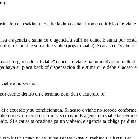
te).
asina leu cu esakinan no a keda duna caba. Prome cu inicio di e viahe
ensa e agencia e suma cu e agencia a sufri na daño. E suma por costa
 of remision di e suma di e viahe (prijs di viahe). Si acaso e “viahero”
aso e “organisador di viahe” cancela e viahe pa un motivo cu no tin di
 pa haya su placa back of dispensacion di e suma cu e debe si acaso e
 viahe a no ser cu:
por escrito dentro un e termino poni den e acuerdo, of
se di e acuerdo y su condicionnan. Si acaso e viahe no sosode conforme
iahero mes, un tercero of un forsa mayor. E agencia di viahe ta segun e
do. Si e causa ta ocasiona pa un viahero, e agencia ta obliga pa duna
 derecho pa nenga e cambionan aki si acaso si esakinan ta trece mas