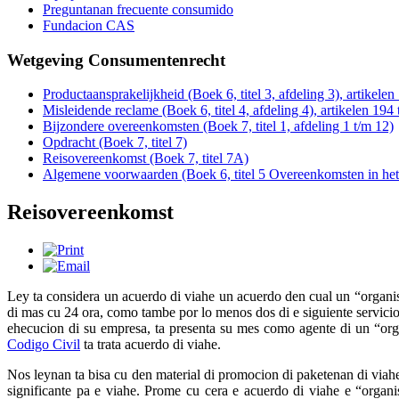
Preguntanan frecuente consumido
Fundacion CAS
Wetgeving Consumentenrecht
Productaansprakelijkheid (Boek 6, titel 3, afdeling 3), artikele
Misleidende reclame (Boek 6, titel 4, afdeling 4), artikelen 194
Bijzondere overeenkomsten (Boek 7, titel 1, afdeling 1 t/m 12)
Opdracht (Boek 7, titel 7)
Reisovereenkomst (Boek 7, titel 7A)
Algemene voorwaarden (Boek 6, titel 5 Overeenkomsten in he
Reisovereenkomst
Ley ta considera un acuerdo di viahe un acuerdo den cual un “organi
di mas cu 24 ora, como tambe por lo menos dos di e siguiente servicionan
ehecucion di su empresa, ta presenta su mes como agente di un “org
Codigo Civil
ta trata acuerdo di viahe.
Nos leynan ta bisa cu den material di promocion di paketenan di viahe, 
significante pa e viahe. Prome cu cera e acuerdo di viahe e “organis