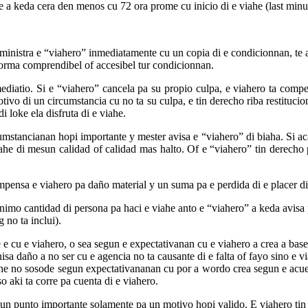
he a keda cera den menos cu 72 ora prome cu inicio di e viahe (last minu
ministra e “viahero” inmediatamente cu un copia di e condicionnan, te 
 forma comprendibel of accesibel tur condicionnan.
diatio. Si e “viahero” cancela pa su propio culpa, e viahero ta comp
vo di un circumstancia cu no ta su culpa, e tin derecho riba restitucion
 loke ela disfruta di e viahe.
umstancianan hopi importante y mester avisa e “viahero” di biaha. Si ac
iahe di mesun calidad of calidad mas halto. Of e “viahero” tin derecho
mpensa e viahero pa daño material y un suma pa e perdida di e placer di
nimo cantidad di persona pa haci e viahe anto e “viahero” a keda avisa 
 no ta inclui).
 e cu e viahero, o sea segun e expectativanan cu e viahero a crea a ba
isa daño a no ser cu e agencia no ta causante di e falta of fayo sino e v
ahe no sosode segun expectativananan cu por a wordo crea segun e acuer
o aki ta corre pa cuenta di e viahero.
 un punto importante solamente pa un motivo hopi valido. E viahero tin