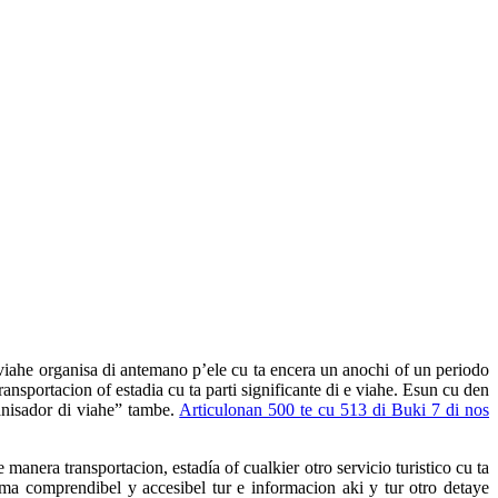
iahe organisa di antemano p’ele cu ta encera un anochi of un periodo
ransportacion of estadia cu ta parti significante di e viahe. Esun cu den
anisador di viahe” tambe.
Articulonan 500 te cu 513 di Buki 7 di nos
manera transportacion, estadía of cualkier otro servicio turistico cu ta
orma comprendibel y accesibel tur e informacion aki y tur otro detaye