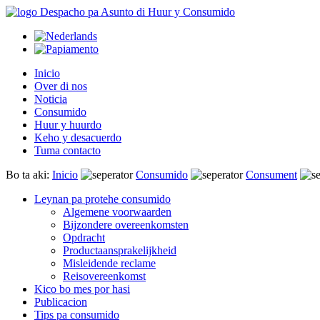
Inicio
Over di nos
Noticia
Consumido
Huur y huurdo
Keho y desacuerdo
Tuma contacto
Bo ta aki:
Inicio
Consumido
Consument
Leynan pa protehe consumido
Algemene voorwaarden
Bijzondere overeenkomsten
Opdracht
Productaansprakelijkheid
Misleidende reclame
Reisovereenkomst
Kico bo mes por hasi
Publicacion
Tips pa consumido