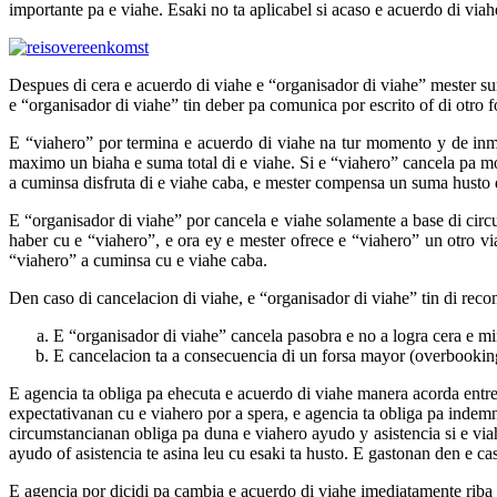
importante pa e viahe. Esaki no ta aplicabel si acaso e acuerdo di via
Despues di cera e acuerdo di viahe e “organisador di viahe” mester su
e “organisador di viahe” tin deber pa comunica por escrito of di otro
E “viahero” por termina e acuerdo di viahe na tur momento y de inme
maximo un biaha e suma total di e viahe. Si e “viahero” cancela pa moti
a cuminsa disfruta di e viahe caba, e mester compensa un suma husto di
E “organisador di viahe” por cancela e viahe solamente a base di circ
haber cu e “viahero”, e ora ey e mester ofrece e “viahero” un otro v
“viahero” a cuminsa cu e viahe caba.
Den caso di cancelacion di viahe, e “organisador di viahe” tin di reco
E “organisador di viahe” cancela pasobra e no a logra cera e mi
E cancelacion ta a consecuencia di un forsa mayor (overbooking
E agencia ta obliga pa ehecuta e acuerdo di viahe manera acorda entre
expectativanan cu e viahero por a spera, e agencia ta obliga pa indemn
circumstancianan obliga pa duna e viahero ayudo y asistencia si e vi
ayudo of asistencia te asina leu cu esaki ta husto. E gastonan den e cas
E agencia por dicidi pa cambia e acuerdo di viahe imediatamente riba